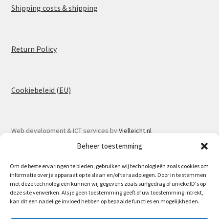
Shipping costs & shipping
Return Policy
Cookiebeleid (EU)
Web development & ICT services by
Vielleicht.nl
Beheer toestemming
Om de beste ervaringen te bieden, gebruiken wij technologieën zoals cookies om
informatie over je apparaat op te slaan en/of te raadplegen. Door in te stemmen
met deze technologieën kunnen wij gegevens zoals surfgedrag of unieke ID's op
© Spoorlaar 2026
deze site verwerken. Als je geen toestemming geeft of uw toestemming intrekt,
kan dit een nadelige invloed hebben op bepaalde functies en mogelijkheden.
Privacy Policy
Built with WooCommerce
.