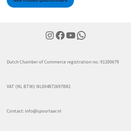
New models questionnaire
Instagram
Facebook
YouTube
WhatsApp
Dutch Chamber of Commerce registration no.: 91200679
VAT (NL BTW): NL004872697B82
Contact:
info@spoorlaar.nl