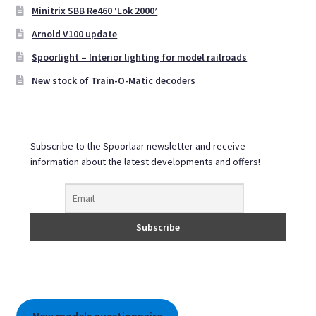
menu
Minitrix SBB Re460 ‘Lok 2000’
Digital
Arnold V100 update
Cookie Policy (EU)
Spoorlight – Interior lighting for model railroads
New stock of Train-O-Matic decoders
Expand
English
child
menu
Subscribe to the Spoorlaar newsletter and receive
information about the latest developments and offers!